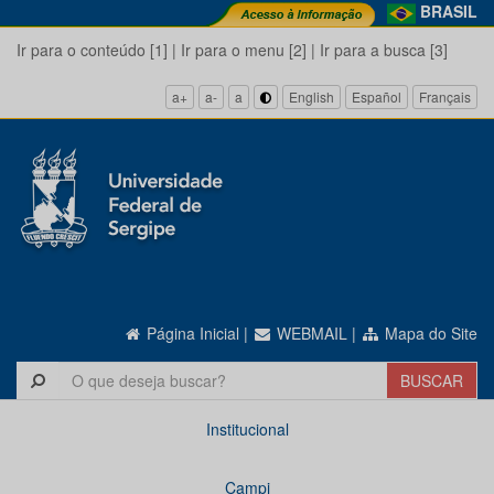
BRASIL
Ir para o conteúdo [1]
|
Ir para o menu [2]
|
Ir para a busca [3]
a+
a-
a
English
Español
Français
Página Inicial
|
WEBMAIL
|
Mapa do Site
Institucional
Campi