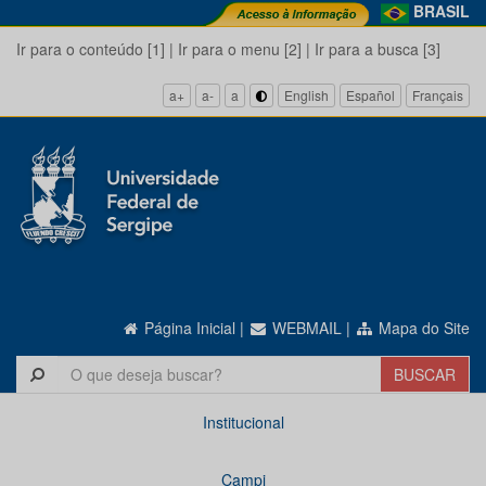
BRASIL
Ir para o conteúdo [1]
|
Ir para o menu [2]
|
Ir para a busca [3]
a+
a-
a
English
Español
Français
Página Inicial
|
WEBMAIL
|
Mapa do Site
Institucional
Campi